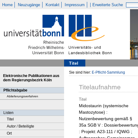
Home
Neuzugänge
Kontakt
Impressum
Erweiterte Suche
Titel
Sie sind hier:
E-Pflicht-Sammlung
Elektronische Publikationen aus
dem Regierungsbezirk Köln
Titelaufnahme
Pflichtabgabe
Ablieferungsverfahren
Titel
Midostaurin (systemische
Mastozytose) :
Listen
Nutzenbewertung gemäß §
Titel
35a SGB V : Dossierbewertun
Autor / Beteiligte
: Projekt: A23-111 / IQWiG ;
Ort