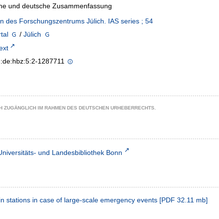
che und deutsche Zusammenfassung
en des Forschungszentrums Jülich. IAS series ; 54
tal
/
Jülich
text
n:de:hbz:5:2-1287711
CH ZUGÄNGLICH IM RAHMEN DES DEUTSCHEN URHEBERRECHTS.
Universitäts- und Landesbibliothek Bonn
 stations in case of large-scale emergency events
[
PDF
32.11 mb
]