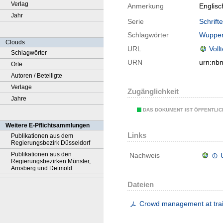
Verlag
Anmerkung
Englis
Jahr
Serie
Schrift
Schlagwörter
Wupper
Clouds
URL
Voll
Schlagwörter
URN
urn:nb
Orte
Autoren / Beteiligte
Verlage
Zugänglichkeit
Jahre
DAS DOKUMENT IST ÖFFENTLI
Weitere E-Pflichtsammlungen
Links
Publikationen aus dem
Regierungsbezirk Düsseldorf
Publikationen aus den
Nachweis
Regierungsbezirken Münster,
Arnsberg und Detmold
Dateien
Crowd management at train