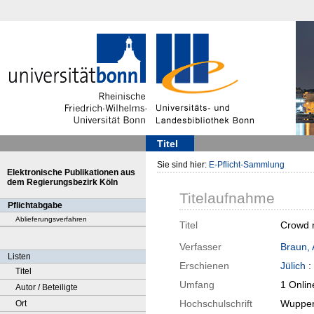
Titel
Sie sind hier:
E-Pflicht-Sammlung
Elektronische Publikationen aus
dem Regierungsbezirk Köln
Titelaufnahme
Pflichtabgabe
Ablieferungsverfahren
Titel
Crowd m
Verfasser
Braun, 
Listen
Erschienen
Jülich
:
Titel
Umfang
1 Onlin
Autor / Beteiligte
Hochschulschrift
Wuppert
Ort