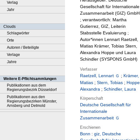
Herausgeber: Deutsche
Verlag
Gesellschaft für Internationale
Jahr
Zusammenarbeit (GIZ) GmbH
; verantwortlich: Martha
Gutierrez, GIZ, Leiterin
Clouds
Stabsstelle Evaluierung ;
Schlagwörter
Autor*innen Lennart Raetzell,
Orte
Matias Krämer, Tobias Stern,
Autoren / Beteiligte
Alexandra Hoppe und Laura
Verlage
Schindler (SYSPONS GmbH)
Jahre
Verfasser
Raetzell, Lennart
;
Krämer,
Weitere E-Pflichtsammlungen
Matias
;
Stern, Tobias
;
Hoppe
Publikationen aus dem
Alexandra
;
Schindler, Laura
Regierungsbezirk Düsseldorf
Publikationen aus den
Körperschaft
Regierungsbezirken Münster,
Deutsche Gesellschaft für
Arnsberg und Detmold
Internationale
Zusammenarbeit
Erschienen
Bonn
:
giz, Deutsche