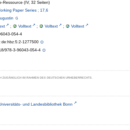
e-Ressource (IV, 32 Seiten)
rking Paper Series ; 17,6
ugustin
text
;
Volltext
;
Volltext
;
Volltext
96043-054-4
n:de:hbz:5:2-1277500
18/978-3-96043-054-4
CH ZUGÄNGLICH IM RAHMEN DES DEUTSCHEN URHEBERRECHTS.
Universitäts- und Landesbibliothek Bonn