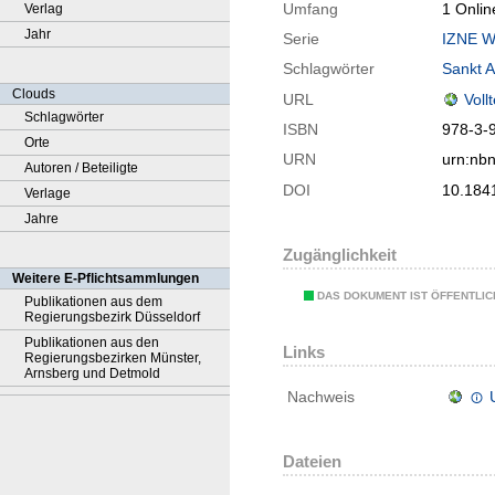
Umfang
1 Onlin
Verlag
Jahr
Serie
IZNE Wo
Schlagwörter
Sankt A
Clouds
URL
Voll
Schlagwörter
ISBN
978-3-
Orte
URN
urn:nb
Autoren / Beteiligte
DOI
10.184
Verlage
Jahre
Zugänglichkeit
Weitere E-Pflichtsammlungen
DAS DOKUMENT IST ÖFFENTLI
Publikationen aus dem
Regierungsbezirk Düsseldorf
Publikationen aus den
Links
Regierungsbezirken Münster,
Arnsberg und Detmold
Nachweis
Dateien