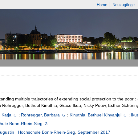
Home
Neuzugänge
anding multiple trajectories of extending social protection to the poor : 
 Rohregger, Bethuel Kinuthia, Grace Ikua, Nicky Pouw, Esther Schürin
 Katja
;
Rohregger, Barbara
;
Kinuthia, Bethuel Kinyanjui
;
Iku
hule Bonn-Rhein-Sieg
ugustin
:
Hochschule Bonn-Rhein-Sieg
,
September 2017