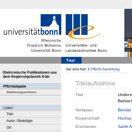
Titel
Sie sind hier:
E-Pflicht-Sammlung
Elektronische Publikationen aus
dem Regierungsbezirk Köln
Titelaufnahme
Pflichtabgabe
Ablieferungsverfahren
Titel
Underst
Barbara
Listen
Verfasser
Bender,
Titel
Körperschaft
Hochsc
Autor / Beteiligte
Erschienen
Sankt A
Ort