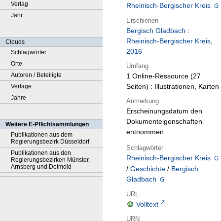
Verlag
Rheinisch-Bergischer Kreis
Jahr
Erschienen
Bergisch Gladbach
:
Rheinisch-Bergischer Kreis
,
Clouds
2016
Schlagwörter
Orte
Umfang
Autoren / Beteiligte
1 Online-Ressource (27
Seiten) : Illustrationen, Karten
Verlage
Jahre
Anmerkung
Erscheinungsdatum den
Dokumenteigenschaften
Weitere E-Pflichtsammlungen
entnommen
Publikationen aus dem
Regierungsbezirk Düsseldorf
Schlagwörter
Publikationen aus den
Rheinisch-Bergischer Kreis
Regierungsbezirken Münster,
Arnsberg und Detmold
/
Geschichte
/
Bergisch
Gladbach
URL
Volltext
URN