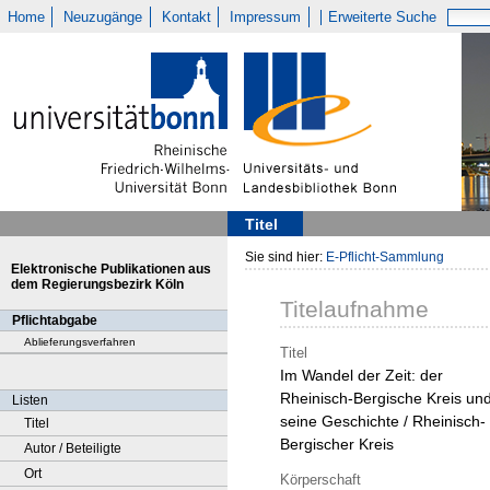
Home
Neuzugänge
Kontakt
Impressum
Erweiterte Suche
Titel
Sie sind hier:
E-Pflicht-Sammlung
Elektronische Publikationen aus
dem Regierungsbezirk Köln
Titelaufnahme
Pflichtabgabe
Ablieferungsverfahren
Titel
Im Wandel der Zeit: der
Rheinisch-Bergische Kreis un
Listen
seine Geschichte / Rheinisch-
Titel
Bergischer Kreis
Autor / Beteiligte
Ort
Körperschaft