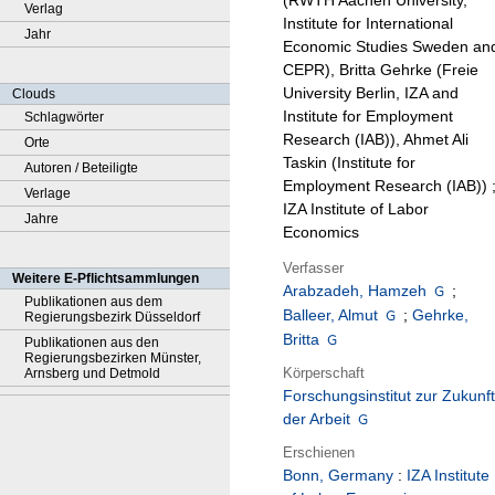
(RWTH Aachen University,
Verlag
Institute for International
Jahr
Economic Studies Sweden an
CEPR), Britta Gehrke (Freie
University Berlin, IZA and
Clouds
Institute for Employment
Schlagwörter
Research (IAB)), Ahmet Ali
Orte
Taskin (Institute for
Autoren / Beteiligte
Employment Research (IAB)) 
Verlage
IZA Institute of Labor
Jahre
Economics
Verfasser
Weitere E-Pflichtsammlungen
Arabzadeh, Hamzeh
;
Publikationen aus dem
Balleer, Almut
;
Gehrke,
Regierungsbezirk Düsseldorf
Britta
Publikationen aus den
Regierungsbezirken Münster,
Körperschaft
Arnsberg und Detmold
Forschungsinstitut zur Zukunft
der Arbeit
Erschienen
Bonn, Germany
:
IZA Institute