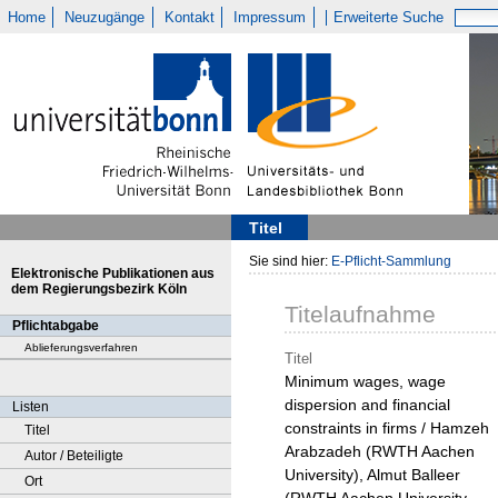
Home
Neuzugänge
Kontakt
Impressum
Erweiterte Suche
Titel
Sie sind hier:
E-Pflicht-Sammlung
Elektronische Publikationen aus
dem Regierungsbezirk Köln
Titelaufnahme
Pflichtabgabe
Ablieferungsverfahren
Titel
Minimum wages, wage
dispersion and financial
Listen
constraints in firms / Hamzeh
Titel
Arabzadeh (RWTH Aachen
Autor / Beteiligte
University), Almut Balleer
Ort