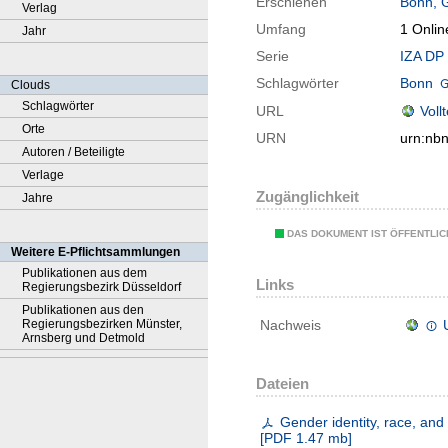
Erschienen
Bonn, 
Verlag
Umfang
1 Onlin
Jahr
Serie
IZA DP 
Schlagwörter
Bonn
Clouds
Schlagwörter
URL
Voll
Orte
URN
urn:nb
Autoren / Beteiligte
Verlage
Zugänglichkeit
Jahre
DAS DOKUMENT IST ÖFFENTLI
Weitere E-Pflichtsammlungen
Publikationen aus dem
Links
Regierungsbezirk Düsseldorf
Publikationen aus den
Regierungsbezirken Münster,
Nachweis
Arnsberg und Detmold
Dateien
Gender identity, race, and
[
PDF
1.47 mb
]