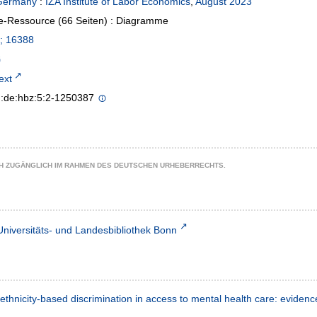
Germany
:
IZA Institute of Labor Economics
,
August 2023
e-Ressource (66 Seiten) : Diagramme
; 16388
text
n:de:hbz:5:2-1250387
CH ZUGÄNGLICH IM RAHMEN DES DEUTSCHEN URHEBERRECHTS.
Universitäts- und Landesbibliothek Bonn
 ethnicity-based discrimination in access to mental health care: evide