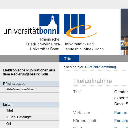
Titel
Sie sind hier:
E-Pflicht-Sammlung
Elektronische Publikationen aus
dem Regierungsbezirk Köln
Titelaufnahme
Pflichtabgabe
Ablieferungsverfahren
Titel
Gender 
experim
David S
Listen
Titel
Verfasser
Fumarc
Autor / Beteiligte
Körperschaft
Forschu
Ort