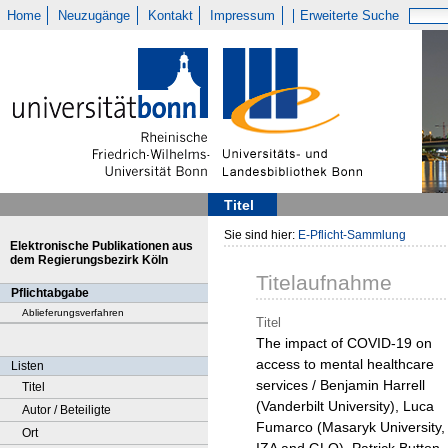
Home
Neuzugänge
Kontakt
Impressum
Erweiterte Suche
Titel
Sie sind hier:
E-Pflicht-Sammlung
Elektronische Publikationen aus
dem Regierungsbezirk Köln
Titelaufnahme
Pflichtabgabe
Ablieferungsverfahren
Titel
The impact of COVID-19 on
access to mental healthcare
Listen
services / Benjamin Harrell
Titel
(Vanderbilt University), Luca
Autor / Beteiligte
Fumarco (Masaryk University,
Ort