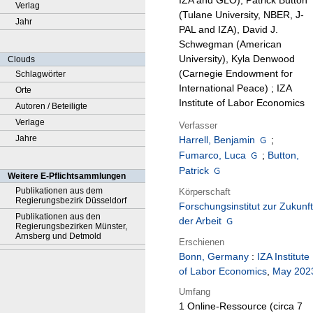
IZA and GLO), Patrick Button
Verlag
(Tulane University, NBER, J-
Jahr
PAL and IZA), David J.
Schwegman (American
University), Kyla Denwood
Clouds
(Carnegie Endowment for
Schlagwörter
International Peace) ; IZA
Orte
Institute of Labor Economics
Autoren / Beteiligte
Verlage
Verfasser
Jahre
Harrell, Benjamin
;
Fumarco, Luca
;
Button,
Patrick
Weitere E-Pflichtsammlungen
Publikationen aus dem
Körperschaft
Regierungsbezirk Düsseldorf
Forschungsinstitut zur Zukunft
Publikationen aus den
der Arbeit
Regierungsbezirken Münster,
Arnsberg und Detmold
Erschienen
Bonn, Germany
:
IZA Institute
of Labor Economics
,
May 202
Umfang
1 Online-Ressource (circa 7