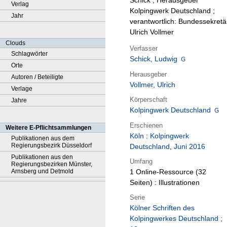
Schick ; Herausgeber
Verlag
Kolpingwerk Deutschland ;
Jahr
verantwortlich: Bundessekretä
Ulrich Vollmer
Clouds
Verfasser
Schlagwörter
Schick, Ludwig
Orte
Herausgeber
Autoren / Beteiligte
Vollmer, Ulrich
Verlage
Körperschaft
Jahre
Kolpingwerk Deutschland
Erschienen
Weitere E-Pflichtsammlungen
Köln
:
Kolpingwerk
Publikationen aus dem
Regierungsbezirk Düsseldorf
Deutschland
,
Juni 2016
Publikationen aus den
Umfang
Regierungsbezirken Münster,
Arnsberg und Detmold
1 Online-Ressource (32
Seiten) : Illustrationen
Serie
Kölner Schriften des
Kolpingwerkes Deutschland ;