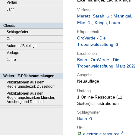
Elke Mannigel, Laura Krings
Verlag
Jahr
Verfasser
Meretz, Sarah
;
Mannigel,
Elke
;
Krings, Laura
Clouds
Körperschaft
Schlagwörter
OroVerde - Die
Orte
Tropenwaldstiftung
Autoren / Beteiligte
Verlage
Erschienen
Bonn
:
OroVerde - Die
Jahre
Tropenwaldstiftung
,
März 202
Ausgabe
Weitere E-Pflichtsammlungen
Neuauflage
Publikationen aus dem
Regierungsbezirk Düsseldorf
Umfang
Publikationen aus den
1 Online-Ressource (11
Regierungsbezirken Münster,
Arnsberg und Detmold
Seiten) : Illustrationen
Schlagwörter
Bonn
URL
electronic resource