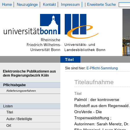
Home
Neuzugänge
Kontakt
Impressum
Erweiterte Suche
Titel
Sie sind hier:
E-Pflicht-Sammlung
Elektronische Publikationen aus
dem Regierungsbezirk Köln
Titelaufnahme
Pflichtabgabe
Ablieferungsverfahren
Titel
Palmöl : der kontroverse
Rohstoff aus dem Regenwald 
Listen
OroVerde - Die
Titel
Tropenwaldstiftung ;
Autor / Beteiligte
Autorinnen: Sarah Meretz, Dr.
Ort