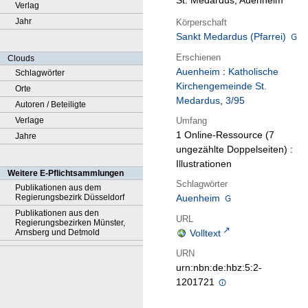
St. Medardus, Auenheim
Verlag
Jahr
Körperschaft
Sankt Medardus (Pfarrei)
Erschienen
Clouds
Auenheim
:
Katholische
Schlagwörter
Kirchengemeinde St.
Orte
Medardus
,
3/95
Autoren / Beteiligte
Umfang
Verlage
1 Online-Ressource (7
Jahre
ungezählte Doppelseiten) :
Illustrationen
Weitere E-Pflichtsammlungen
Schlagwörter
Publikationen aus dem
Regierungsbezirk Düsseldorf
Auenheim
Publikationen aus den
URL
Regierungsbezirken Münster,
Arnsberg und Detmold
Volltext
URN
urn:nbn:de:hbz:5:2-
1201721