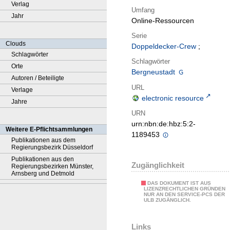
Verlag
Umfang
Jahr
Online-Ressourcen
Serie
Clouds
Doppeldecker-Crew
;
Schlagwörter
Schlagwörter
Orte
Bergneustadt
Autoren / Beteiligte
URL
Verlage
electronic resource
Jahre
URN
urn:nbn:de:hbz:5:2-
Weitere E-Pflichtsammlungen
1189453
Publikationen aus dem
Regierungsbezirk Düsseldorf
Publikationen aus den
Zugänglichkeit
Regierungsbezirken Münster,
Arnsberg und Detmold
DAS DOKUMENT IST AUS
LIZENZRECHTLICHEN GRÜNDEN
NUR AN DEN SERVICE-PCS DER
ULB ZUGÄNGLICH.
Links