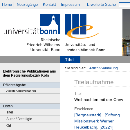
Home
Neuzugänge
Kontakt
Impressum
Erweiterte Suche
Titel
Sie sind hier:
E-Pflicht-Sammlung
Elektronische Publikationen aus
dem Regierungsbezirk Köln
Titelaufnahme
Pflichtabgabe
Ablieferungsverfahren
Titel
Weihnachten mit der Crew
Listen
Erschienen
Titel
[Bergneustadt]
:
[Stiftung
Autor / Beteiligte
Missionswerk Werner
Ort
Heukelbach]
,
[2022?]