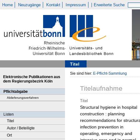
Home
Neuzugänge
Kontakt
Impressum
Erweiterte Suche
Titel
Sie sind hier:
E-Pflicht-Sammlung
Elektronische Publikationen aus
dem Regierungsbezirk Köln
Titelaufnahme
Pflichtabgabe
Ablieferungsverfahren
Titel
Structural hygiene in hospital
construction : planning
Listen
recommendations for structura
Titel
infection prevention in
Autor / Beteiligte
operating, emergency and
Ort