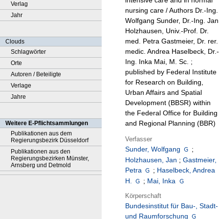
intensive care and in normal
Verlag
nursing care / Authors Dr.-Ing.
Jahr
Wolfgang Sunder, Dr.-Ing. Jan
Holzhausen, Univ.-Prof. Dr.
med. Petra Gastmeier, Dr. rer.
Clouds
medic. Andrea Haselbeck, Dr.-
Schlagwörter
Ing. Inka Mai, M. Sc. ;
Orte
published by Federal Institute
Autoren / Beteiligte
for Research on Building,
Verlage
Urban Affairs and Spatial
Jahre
Development (BBSR) within
the Federal Office for Building
and Regional Planning (BBR)
Weitere E-Pflichtsammlungen
Publikationen aus dem
Verfasser
Regierungsbezirk Düsseldorf
Sunder, Wolfgang
;
Publikationen aus den
Regierungsbezirken Münster,
Holzhausen, Jan
;
Gastmeier,
Arnsberg und Detmold
Petra
;
Haselbeck, Andrea
H.
;
Mai, Inka
Körperschaft
Bundesinstitut für Bau-, Stadt-
und Raumforschung