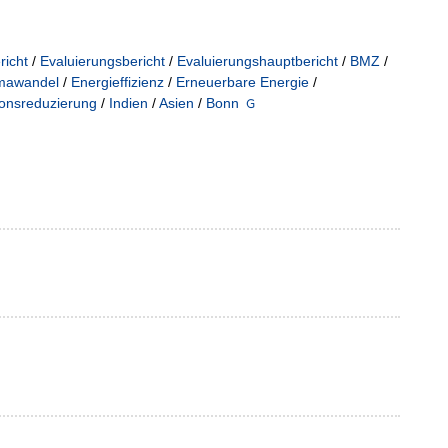
richt
/
Evaluierungsbericht
/
Evaluierungshauptbericht
/
BMZ
/
imawandel
/
Energieffizienz
/
Erneuerbare Energie
/
onsreduzierung
/
Indien
/
Asien
/
Bonn