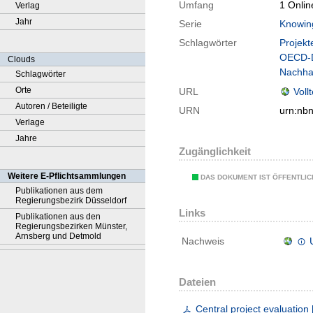
Umfang
1 Onlin
Verlag
Jahr
Serie
Knowin
Schlagwörter
Projekt
OECD-
Clouds
Nachha
Schlagwörter
Orte
URL
Voll
Autoren / Beteiligte
URN
urn:nb
Verlage
Jahre
Zugänglichkeit
Weitere E-Pflichtsammlungen
DAS DOKUMENT IST ÖFFENTLI
Publikationen aus dem
Regierungsbezirk Düsseldorf
Links
Publikationen aus den
Regierungsbezirken Münster,
Arnsberg und Detmold
Nachweis
Dateien
Central project evaluation