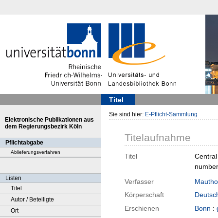
Titel
Sie sind hier:
E-Pflicht-Sammlung
Elektronische Publikationen aus
dem Regierungsbezirk Köln
Titelaufnahme
Pflichtabgabe
Ablieferungsverfahren
Titel
Central
number 
Listen
Verfasser
Mauthof
Titel
Körperschaft
Deutsch
Autor / Beteiligte
Erschienen
Bonn
:
Ort