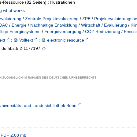
e-Ressource (82 Seiten) : Illustrationen
g what works
evaluierung
/
Zentrale Projektevaluierung
/
ZPE
/
Projektevaluierungsbe
DAC
/
Energie
/
Nachhaltige Entwicklung
/
Wirtschaft
/
Evaluierung
/
Kl
ltige Energiesysteme
/
Energieversorgung
/
CO2-Reduzierung
/
Emissi
text
;
Volltext
;
electronic resource
n:de:hbz:5:2-1177197
CH ZUGÄNGLICH IM RAHMEN DES DEUTSCHEN URHEBERRECHTS.
Universitäts- und Landesbibliothek Bonn
[
PDF
2.08 mb
]