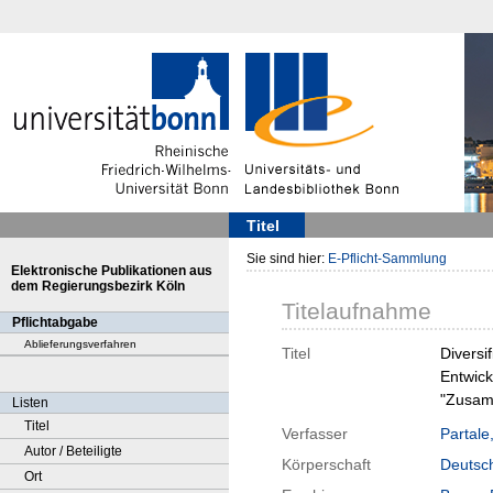
Titel
Sie sind hier:
E-Pflicht-Sammlung
Elektronische Publikationen aus
dem Regierungsbezirk Köln
Titelaufnahme
Pflichtabgabe
Ablieferungsverfahren
Titel
Diversi
Entwick
"Zusamm
Listen
Titel
Verfasser
Partale
Autor / Beteiligte
Körperschaft
Deutsch
Ort