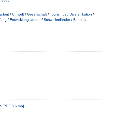
,
2022
rbeit
/
Umwelt
/
Gesellschaft
/
Tourismus
/
Diversifikation
/
fung
/
Entwicklungsländer
/
Schwellenländer
/
Bonn
us
[
PDF
3.6 mb
]