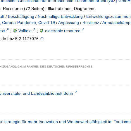
Deutsche Gesellschaft für Internationale Zusammenarbeit (GIZ) GmbH
e-Ressource (72 Seiten) : Illustrationen, Diagramme
aft
/
Beschäftigung
/
Nachhaltige Entwicklung
/
Entwicklungszusammena
, Corona-Pandemie, Covid-19
/
Anpassung
/
Resilienz
/
Armutsbekämp
text
;
Volltext
;
electronic resource
n:de:hbz:5:2-1177076
CH ZUGÄNGLICH IM RAHMEN DES DEUTSCHEN URHEBERRECHTS.
Universitäts- und Landesbibliothek Bonn
sselstrategie für mehr Innovation und Wettbewerbsfähigkeit im Tourism