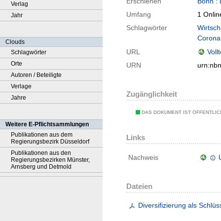
Erschienen
Bonn
:
Verlag
Umfang
1 Onlin
Jahr
Schlagwörter
Wirtsch
Corona
Clouds
URL
Voll
Schlagwörter
Orte
URN
urn:nb
Autoren / Beteiligte
Verlage
Zugänglichkeit
Jahre
DAS DOKUMENT IST ÖFFENTLI
Weitere E-Pflichtsammlungen
Publikationen aus dem
Links
Regierungsbezirk Düsseldorf
Publikationen aus den
Nachweis
Regierungsbezirken Münster,
Arnsberg und Detmold
Dateien
Diversifizierung als Schlü