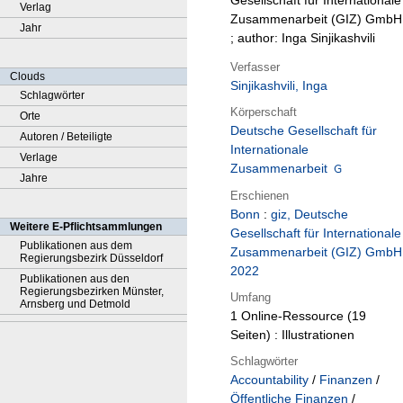
Gesellschaft für Internationale
Verlag
Zusammenarbeit (GIZ) GmbH
Jahr
; author: Inga Sinjikashvili
Verfasser
Clouds
Sinjikashvili, Inga
Schlagwörter
Körperschaft
Orte
Deutsche Gesellschaft für
Autoren / Beteiligte
Internationale
Verlage
Zusammenarbeit
Jahre
Erschienen
Bonn
:
giz, Deutsche
Weitere E-Pflichtsammlungen
Gesellschaft für Internationale
Publikationen aus dem
Zusammenarbeit (GIZ) GmbH
Regierungsbezirk Düsseldorf
2022
Publikationen aus den
Regierungsbezirken Münster,
Umfang
Arnsberg und Detmold
1 Online-Ressource (19
Seiten) : Illustrationen
Schlagwörter
Accountability
/
Finanzen
/
Öffentliche Finanzen
/