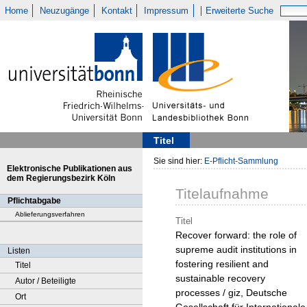
Home
Neuzugänge
Kontakt
Impressum
Erweiterte Suche
Titel
Sie sind hier:
E-Pflicht-Sammlung
Elektronische Publikationen aus
dem Regierungsbezirk Köln
Titelaufnahme
Pflichtabgabe
Ablieferungsverfahren
Titel
Recover forward: the role of
supreme audit institutions in
Listen
fostering resilient and
Titel
sustainable recovery
Autor / Beteiligte
processes / giz, Deutsche
Ort