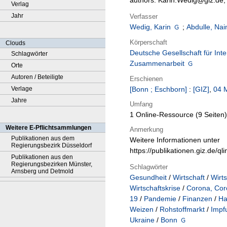
authors: Karin.Wedig@giz.de
Verlag
Jahr
Verfasser
Wedig, Karin
;
Abdulle, Na
Körperschaft
Clouds
Deutsche Gesellschaft für Inte
Schlagwörter
Zusammenarbeit
Orte
Autoren / Beteiligte
Erschienen
Verlage
[Bonn ; Eschborn]
:
[GIZ]
,
04 
Jahre
Umfang
1 Online-Ressource (9 Seiten
Weitere E-Pflichtsammlungen
Anmerkung
Publikationen aus dem
Weitere Informationen unter
Regierungsbezirk Düsseldorf
https://publikationen.giz.de/q
Publikationen aus den
Regierungsbezirken Münster,
Schlagwörter
Arnsberg und Detmold
Gesundheit
/
Wirtschaft
/
Wirt
Wirtschaftskrise
/
Corona, Cor
19
/
Pandemie
/
Finanzen
/
Ha
Weizen
/
Rohstoffmarkt
/
Impf
Ukraine
/
Bonn