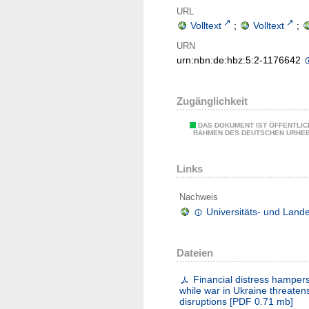
URL
Volltext
;
Volltext
;
URN
urn:nbn:de:hbz:5:2-1176642
Zugänglichkeit
DAS DOKUMENT IST ÖFFENTLIC
RAHMEN DES DEUTSCHEN URHE
Links
Nachweis
Universitäts- und Land
Dateien
Financial distress hampers
while war in Ukraine threaten
disruptions
[
PDF
0.71 mb
]