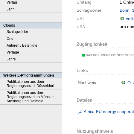
Umfang
1 Onlin
Verlag
Jahr
Schlagwörter
Bonn
URL
Voll
Clouds
URN
urn:nb
Schlagwörter
Orte
Zugänglichkeit
Autoren / Beteiligte
Verlage
DAS DOKUMENT IST ÖFFENTLI
Jahre
Links
Weitere E-Pflichtsammlungen
Publikationen aus dem
Nachweis
Regierungsbezirk Düsseldorf
Publikationen aus den
Regierungsbezirken Münster,
Dateien
Arnsberg und Detmold
Africa-EU energy cooperat
Nutzungshinweis