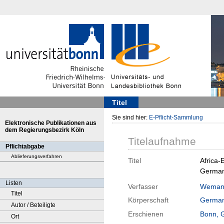
Titel
Sie sind hier:
E-Pflicht-Sammlung
Elektronische Publikationen aus
dem Regierungsbezirk Köln
Titelaufnahme
Pflichtabgabe
Ablieferungsverfahren
Titel
Africa-
Germanw
Listen
Verfasser
Weman
Titel
Körperschaft
German
Autor / Beteiligte
Erschienen
Bonn, 
Ort