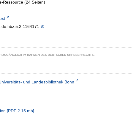
e-Ressource (24 Seiten)
text
n:de:hbz:5:2-1164171
CH ZUGÄNGLICH IM RAHMEN DES DEUTSCHEN URHEBERRECHTS.
Universitäts- und Landesbibliothek Bonn
ion
[
PDF
2.15 mb
]