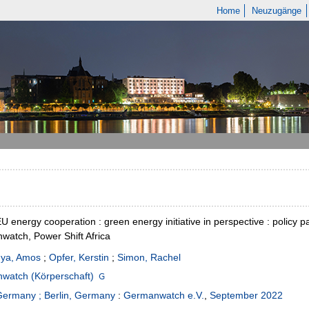
Home
Neuzugänge
EU energy cooperation : green energy initiative in perspective : polic
atch, Power Shift Africa
ya, Amos
;
Opfer, Kerstin
;
Simon, Rachel
watch (Körperschaft)
Germany ; Berlin, Germany
:
Germanwatch e.V.
,
September 2022