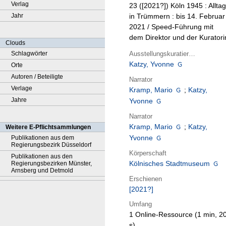
Verlag
23 ([2021?])
Köln 1945 : Alltag
Jahr
in Trümmern : bis 14. Februar
2021 / Speed-Führung mit
dem Direktor und der Kuratori
Clouds
Ausstellungskuratierung
Schlagwörter
Katzy, Yvonne
Orte
Autoren / Beteiligte
Narrator
Verlage
Kramp, Mario
;
Katzy,
Jahre
Yvonne
Narrator
Kramp, Mario
;
Katzy,
Weitere E-Pflichtsammlungen
Yvonne
Publikationen aus dem
Regierungsbezirk Düsseldorf
Körperschaft
Publikationen aus den
Kölnisches Stadtmuseum
Regierungsbezirken Münster,
Arnsberg und Detmold
Erschienen
[2021?]
Umfang
1 Online-Ressource (1 min, 2
s)