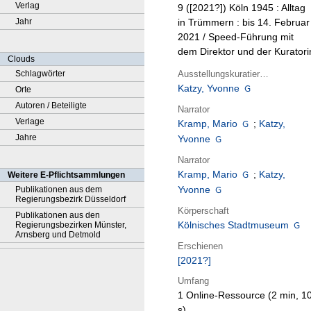
Verlag
9 ([2021?])
Köln 1945 : Alltag
Jahr
in Trümmern : bis 14. Februar
2021 / Speed-Führung mit
dem Direktor und der Kuratori
Clouds
Ausstellungskuratierung
Schlagwörter
Katzy, Yvonne
Orte
Autoren / Beteiligte
Narrator
Verlage
Kramp, Mario
;
Katzy,
Jahre
Yvonne
Narrator
Kramp, Mario
;
Katzy,
Weitere E-Pflichtsammlungen
Yvonne
Publikationen aus dem
Regierungsbezirk Düsseldorf
Körperschaft
Publikationen aus den
Kölnisches Stadtmuseum
Regierungsbezirken Münster,
Arnsberg und Detmold
Erschienen
[2021?]
Umfang
1 Online-Ressource (2 min, 1
s)