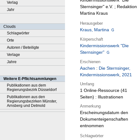
Kindermissionswerk "Die
Verlag
Sternsinger" e.V. ; Redaktion
Jahr
Martina Kraus
Herausgeber
Clouds
Kraus, Martina
Schlagwörter
Körperschaft
Orte
Kindermissionswerk "Die
Autoren / Beteiligte
Sternsinger"
Verlage
Erschienen
Jahre
Aachen
:
Die Sternsinger,
Kindermissionswerk
,
2021
Weitere E-Pflichtsammlungen
Umfang
Publikationen aus dem
Regierungsbezirk Düsseldorf
1 Online-Ressource (41
Seiten) : Illustrationen
Publikationen aus den
Regierungsbezirken Münster,
Arnsberg und Detmold
Anmerkung
Erscheinungsdatum den
Dokumenteigenschaften
entnommen
Schlagwörter