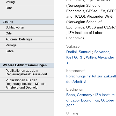
Economics), Kjell Salvanes
Verlag
(Norwegian School of
Jahr
Economcis, CESifo, IZA, CEP
and HCEO), Alexander Willén
(Norwegian School of
Clouds
Economics, UCLS and CESifo
Schlagwörter
; IZA Institute of Labor
Orte
Economics
Autoren / Beteiligte
Verlage
Verfasser
Jahre
Dodini, Samuel
;
Salvanes,
Kjell G.
;
Willén, Alexander
Weitere E-Pflichtsammlungen
Körperschaft
Publikationen aus dem
Regierungsbezirk Düsseldorf
Forschungsinstitut zur Zukunft
Publikationen aus den
der Arbeit
Regierungsbezirken Münster,
Arnsberg und Detmold
Erschienen
Bonn, Germany
:
IZA Institute
of Labor Economics
,
October
2022
Umfang