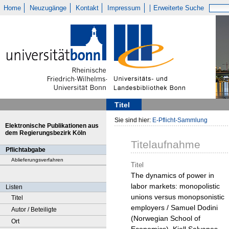
Home
Neuzugänge
Kontakt
Impressum
Erweiterte Suche
Titel
Sie sind hier:
E-Pflicht-Sammlung
Elektronische Publikationen aus
dem Regierungsbezirk Köln
Titelaufnahme
Pflichtabgabe
Ablieferungsverfahren
Titel
The dynamics of power in
labor markets: monopolistic
Listen
unions versus monopsonistic
Titel
employers / Samuel Dodini
Autor / Beteiligte
(Norwegian School of
Ort