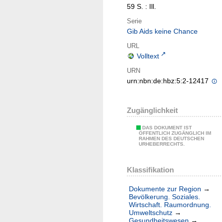
59 S. : Ill.
Serie
Gib Aids keine Chance
URL
Volltext
URN
urn:nbn:de:hbz:5:2-12417
Zugänglichkeit
DAS DOKUMENT IST
ÖFFENTLICH ZUGÄNGLICH IM
RAHMEN DES DEUTSCHEN
URHEBERRECHTS.
Klassifikation
Dokumente zur Region
→
Bevölkerung. Soziales.
Wirtschaft. Raumordnung.
Umweltschutz
→
Gesundheitswesen
→