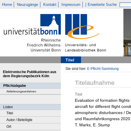
Home
Neuzugänge
Kontakt
Impressum
Erweiterte Suche
Titel
Sie sind hier:
E-Pflicht-Sammlung
Elektronische Publikationen aus
dem Regierungsbezirk Köln
Titelaufnahme
Pflichtabgabe
Ablieferungsverfahren
Titel
Evaluation of formation flights
aircraft for different flight con
Listen
atmospheric disturbances / De
Titel
und Raumfahrtkongress 2020 
Autor / Beteiligte
T. Marks, E. Stump
Ort