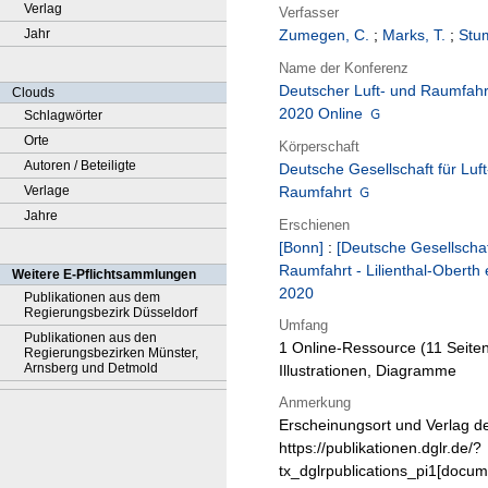
Verlag
Verfasser
Jahr
Zumegen, C.
;
Marks, T.
;
Stum
Name der Konferenz
Deutscher Luft- und Raumfahr
Clouds
2020 Online
Schlagwörter
Orte
Körperschaft
Autoren / Beteiligte
Deutsche Gesellschaft für Luft
Verlage
Raumfahrt
Jahre
Erschienen
[Bonn]
:
[Deutsche Gesellschaf
Raumfahrt - Lilienthal-Oberth 
Weitere E-Pflichtsammlungen
2020
Publikationen aus dem
Regierungsbezirk Düsseldorf
Umfang
Publikationen aus den
1 Online-Ressource (11 Seiten
Regierungsbezirken Münster,
Arnsberg und Detmold
Illustrationen, Diagramme
Anmerkung
Erscheinungsort und Verlag de
https://publikationen.dglr.de/?
tx_dglrpublications_pi1[docu