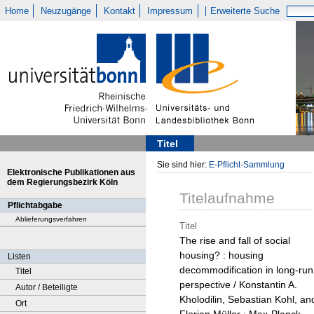
Home
Neuzugänge
Kontakt
Impressum
Erweiterte Suche
Titel
Sie sind hier:
E-Pflicht-Sammlung
Elektronische Publikationen aus
dem Regierungsbezirk Köln
Titelaufnahme
Pflichtabgabe
Ablieferungsverfahren
Titel
The rise and fall of social
housing? : housing
Listen
decommodification in long-run
Titel
perspective / Konstantin A.
Autor / Beteiligte
Kholodilin, Sebastian Kohl, an
Ort