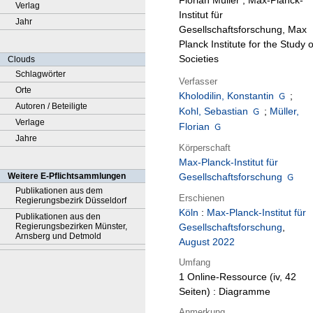
Florian Müller ; Max-Planck-
Verlag
Institut für
Jahr
Gesellschaftsforschung, Max
Planck Institute for the Study o
Societies
Clouds
Schlagwörter
Verfasser
Orte
Kholodilin, Konstantin
;
Autoren / Beteiligte
Kohl, Sebastian
;
Müller,
Verlage
Florian
Jahre
Körperschaft
Max-Planck-Institut für
Weitere E-Pflichtsammlungen
Gesellschaftsforschung
Publikationen aus dem
Erschienen
Regierungsbezirk Düsseldorf
Köln
:
Max-Planck-Institut für
Publikationen aus den
Regierungsbezirken Münster,
Gesellschaftsforschung
,
Arnsberg und Detmold
August 2022
Umfang
1 Online-Ressource (iv, 42
Seiten) : Diagramme
Anmerkung