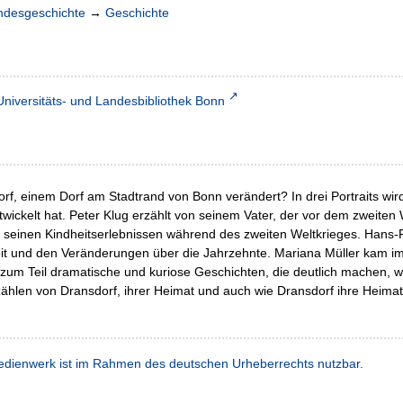
ndesgeschichte
→
Geschichte
Universitäts- und Landesbibliothek Bonn
orf, einem Dorf am Stadtrand von Bonn verändert? In drei Portraits wir
ntwickelt hat. Peter Klug erzählt von seinem Vater, der vor dem zweite
on seinen Kindheitserlebnissen während des zweiten Weltkrieges. Hans-P
eit und den Veränderungen über die Jahrzehnte. Mariana Müller kam im 
 zum Teil dramatische und kuriose Geschichten, die deutlich machen, 
rzählen von Dransdorf, ihrer Heimat und auch wie Dransdorf ihre Heima
dienwerk ist im Rahmen des deutschen Urheberrechts nutzbar.