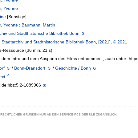
r, Yvonne
r, Yvonne
Tine
[Sonstige]
r, Yvonne
;
Baumann, Martin
chiv und Stadthistorische Bibliothek Bonn
:
Stadtarchiv und Stadthistorische Bibliothek Bonn
,
[2021], © 2021
e-Ressource (36 min, 21 s)
 dem Intro und dem Abspann des Films entnommen ; auch unter: htt
orf
/
Bonn-Dransdorf
/
Geschichte
/
Bonn
text
n:de:hbz:5:2-1089966
ZRECHTLICHEN GRÜNDEN NUR AN DEN SERVICE-PCS DER ULB ZUGÄNGLICH.