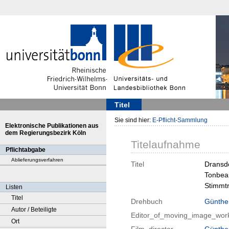
Titel
Sie sind hier:
E-Pflicht-Sammlung
Elektronische Publikationen aus
dem Regierungsbezirk Köln
Titelaufnahme
Pflichtabgabe
Ablieferungsverfahren
Titel
Dransdo
Tonbear
Stimmtr
Listen
Titel
Drehbuch
Günthe
Autor / Beteiligte
Editor_of_moving_image_wor
Ort