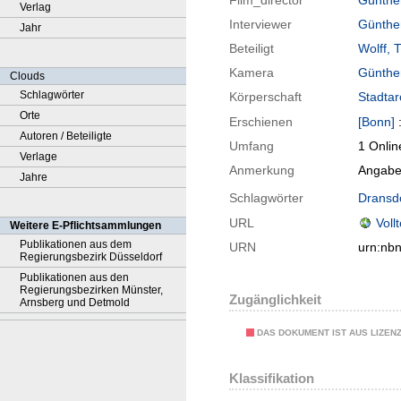
Film_director
Günthe
Verlag
Interviewer
Günthe
Jahr
Beteiligt
Wolff, 
Kamera
Günthe
Clouds
Schlagwörter
Körperschaft
Stadtar
Orte
Erschienen
[Bonn]
Autoren / Beteiligte
Umfang
1 Onlin
Verlage
Anmerkung
Angabe
Jahre
Schlagwörter
Dransd
URL
Voll
Weitere E-Pflichtsammlungen
Publikationen aus dem
URN
urn:nb
Regierungsbezirk Düsseldorf
Publikationen aus den
Regierungsbezirken Münster,
Zugänglichkeit
Arnsberg und Detmold
DAS DOKUMENT IST AUS LIZEN
Klassifikation