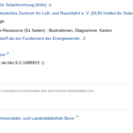
t für Solarforschung (Köln)
eutsches Zentrum für Luft- und Raumfahrt e. V. (DLR) Institut für Sola
age
e-Ressource (51 Seiten) : Illustrationen, Diagramme, Karten
toff als ein Fundament der Energiewende ; 2
text
n:de:hbz:5:2-1089923
CH ZUGÄNGLICH IM RAHMEN DES DEUTSCHEN URHEBERRECHTS.
Universitäts- und Landesbibliothek Bonn