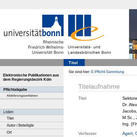
Titel
Sie sind hier:
E-Pflicht-Sammlung
Elektronische Publikationen aus
dem Regierungsbezirk Köln
Titelaufnahme
Pflichtabgabe
Ablieferungsverfahren
Titel
Sektore
Dr. Ale
Jacobs,
Listen
M.Sc., 
Titel
Ing. (F
Autor / Beteiligte
Ort
Verfasser
Agert, 