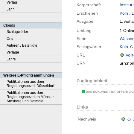
Verlag
Körperschaft
Institu
Jahr
Erschienen
Köln
:
D
Ausgabe
1. Aufl
Clouds
Umfang
1 Onlin
Schlagwörter
Serie
Wassers
Orte
Autoren / Beteiligte
Schlagwörter
Köln
Verlage
URL
Voll
Jahre
URN
urn:nb
Weitere E-Pflichtsammlungen
Zugänglichkeit
Publikationen aus dem
Regierungsbezirk Düsseldorf
DAS DOKUMENT IST ÖFFENTLI
Publikationen aus den
Regierungsbezirken Münster,
Arnsberg und Detmold
Links
Nachweis