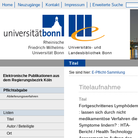
Home
Neuzugänge
Kontakt
Impressum
Erweiterte Suche
Titel
Sie sind hier:
E-Pflicht-Sammlung
Elektronische Publikationen aus
dem Regierungsbezirk Köln
Titelaufnahme
Pflichtabgabe
Ablieferungsverfahren
Titel
Fortgeschrittenes Lymphöde
: lassen sich durch nicht
Listen
medikamentöse Verfahren die
Titel
Symptome lindern? : HTA-
Autor / Beteiligte
Bericht / Health Technology
Ort