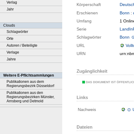
Verlag
Körperschaft
Deutsc
Jahr
Erschienen
Bonn
:
Umfang
1 Onlin
Clouds
Serie
LandInF
Schlagwörter
Schlagwörter
Bonn
Orte
URL
Voll
Autoren / Beteiligte
Verlage
URN
urn:nb
Jahre
Zugänglichkeit
Weitere E-Pflichtsammlungen
Publikationen aus dem
DAS DOKUMENT IST ÖFFENTLI
Regierungsbezirk Düsseldorf
Publikationen aus den
Regierungsbezirken Münster,
Links
Arnsberg und Detmold
Nachweis
Dateien