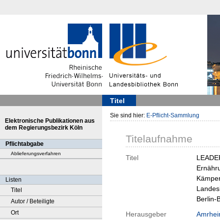
Titel
Sie sind hier:
E-Pflicht-Sammlung
Elektronische Publikationen aus
dem Regierungsbezirk Köln
Titelaufnahme
Pflichtabgabe
Ablieferungsverfahren
Titel
LEADER:
Ernähru
Kämper 
Listen
Landesk
Titel
Berlin-
Autor / Beteiligte
Ort
Herausgeber
Amrhein