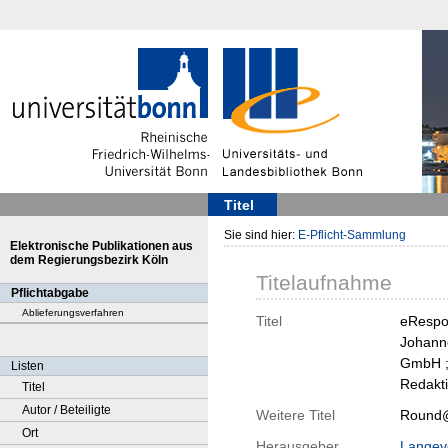
Titel
Sie sind hier:
E-Pflicht-Sammlung
Elektronische Publikationen aus
dem Regierungsbezirk Köln
Titelaufnahme
Pflichtabgabe
Ablieferungsverfahren
Titel
eRespon
Johanne
GmbH ; 
Listen
Redakt
Titel
Autor / Beteiligte
Weitere Titel
Round@A
Ort
Herausgeber
Langev