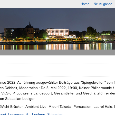
Home
Neuzugänge
se 2022, Aufführung ausgewählter Beiträge aus "Spiegelwelten" von
s Döbbelt, Moderation : Do 5. Mai 2022, 19:00, Kölner Philharmonie /
V.i.S.d.P. Louwrens Langevoort, Gesamtleiter und Geschäftsführer de
ion Sebastian Loelgen
cht Brücken, Ambient Live, Midori Takada, Percussion, Laurel Halo, E
oort, Louwrens
;
Loelgen, Sebastian