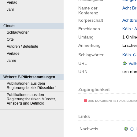
Verlag
Name der
Acht Br
Jahr
Konferenz
Körperschaft
Achtbr
Clouds
Erschienen
Köln
:
A
Schlagwörter
Umfang
1 Onlin
Orte
Anmerkung
Ersche
Autoren / Beteiligte
Verlage
Schlagwörter
Köln
Jahre
URL
Voll
URN
urn:nb
Weitere E-Pflichtsammlungen
Publikationen aus dem
Regierungsbezirk Düsseldorf
Zugänglichkeit
Publikationen aus den
Regierungsbezirken Münster,
DAS DOKUMENT IST AUS LIZEN
Arnsberg und Detmold
Links
Nachweis