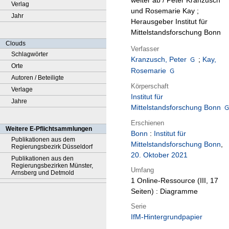
weiter ab / Peter Kranzusch
Verlag
und Rosemarie Kay ;
Jahr
Herausgeber Institut für
Mittelstandsforschung Bonn
Clouds
Verfasser
Schlagwörter
Kranzusch, Peter
;
Kay,
Orte
Rosemarie
Autoren / Beteiligte
Körperschaft
Verlage
Institut für
Jahre
Mittelstandsforschung Bonn
Erschienen
Weitere E-Pflichtsammlungen
Bonn
:
Institut für
Publikationen aus dem
Mittelstandsforschung Bonn
,
Regierungsbezirk Düsseldorf
20. Oktober 2021
Publikationen aus den
Regierungsbezirken Münster,
Umfang
Arnsberg und Detmold
1 Online-Ressource (III, 17
Seiten) : Diagramme
Serie
IfM-Hintergrundpapier