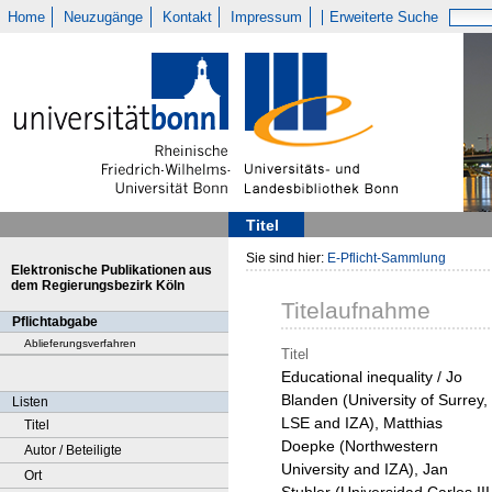
Home
Neuzugänge
Kontakt
Impressum
Erweiterte Suche
Titel
Sie sind hier:
E-Pflicht-Sammlung
Elektronische Publikationen aus
dem Regierungsbezirk Köln
Titelaufnahme
Pflichtabgabe
Ablieferungsverfahren
Titel
Educational inequality / Jo
Blanden (University of Surrey,
Listen
LSE and IZA), Matthias
Titel
Doepke (Northwestern
Autor / Beteiligte
University and IZA), Jan
Ort