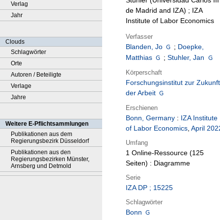
Stuhler (Universidad Carlos III
Verlag
de Madrid and IZA) ; IZA
Jahr
Institute of Labor Economics
Verfasser
Clouds
Blanden, Jo
;
Doepke,
Schlagwörter
Matthias
;
Stuhler, Jan
Orte
Körperschaft
Autoren / Beteiligte
Forschungsinstitut zur Zukunft
Verlage
der Arbeit
Jahre
Erschienen
Bonn, Germany
:
IZA Institute
Weitere E-Pflichtsammlungen
of Labor Economics
,
April 202
Publikationen aus dem
Regierungsbezirk Düsseldorf
Umfang
Publikationen aus den
1 Online-Ressource (125
Regierungsbezirken Münster,
Seiten) : Diagramme
Arnsberg und Detmold
Serie
IZA DP ; 15225
Schlagwörter
Bonn