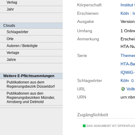
Verlag
Körperschaft
Institu
Jahr
Erschienen
Köln
:
I
Ausgabe
Version
Clouds
Umfang
1 Onlin
Schlagwörter
Anmerkung
Ersche
Orte
Autoren / Beteiligte
HTA-Nu
Verlage
Serie
Themen
Jahre
HTA-Be
IQWiG-B
Weitere E-Pflichtsammlungen
Schlagwörter
Köln
Publikationen aus dem
Regierungsbezirk Düsseldorf
URL
Voll
Publikationen aus den
URN
urn:nb
Regierungsbezirken Münster,
Arnsberg und Detmold
Zugänglichkeit
DAS DOKUMENT IST ÖFFENTLI