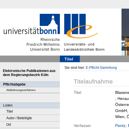
Titel
Sie sind hier:
E-Pflicht-Sammlung
Elektronische Publikationen aus
dem Regierungsbezirk Köln
Titelaufnahme
Pflichtabgabe
Ablieferungsverfahren
Titel
Blasene
; Herau
Österre
Listen
GmbH, W
Titel
Wien, Ö
Autor / Beteiligte
Ort
Verfasser
Pentz, 