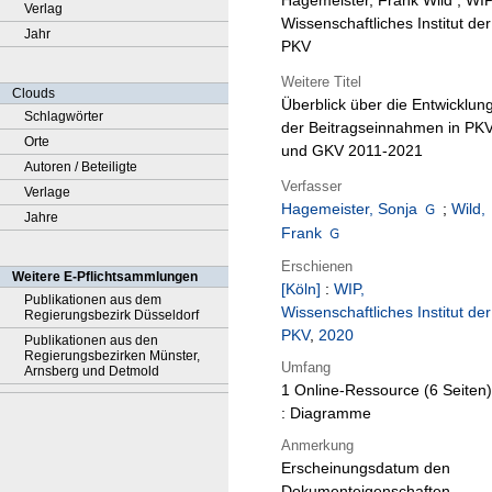
Hagemeister, Frank Wild ; WIP
Verlag
Wissenschaftliches Institut der
Jahr
PKV
Weitere Titel
Clouds
Überblick über die Entwicklun
Schlagwörter
der Beitragseinnahmen in PK
Orte
und GKV 2011-2021
Autoren / Beteiligte
Verfasser
Verlage
Hagemeister, Sonja
;
Wild,
Jahre
Frank
Erschienen
Weitere E-Pflichtsammlungen
[Köln]
:
WIP,
Publikationen aus dem
Wissenschaftliches Institut der
Regierungsbezirk Düsseldorf
PKV
,
2020
Publikationen aus den
Regierungsbezirken Münster,
Umfang
Arnsberg und Detmold
1 Online-Ressource (6 Seiten)
: Diagramme
Anmerkung
Erscheinungsdatum den
Dokumenteigenschaften