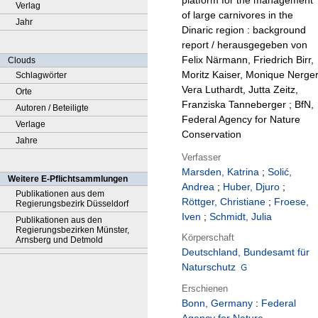
platform for the management
Verlag
of large carnivores in the
Jahr
Dinaric region : background
report / herausgegeben von
Felix Närmann, Friedrich Birr,
Clouds
Moritz Kaiser, Monique Nerger
Schlagwörter
Vera Luthardt, Jutta Zeitz,
Orte
Franziska Tanneberger ; BfN,
Autoren / Beteiligte
Federal Agency for Nature
Verlage
Conservation
Jahre
Verfasser
Marsden, Katrina
;
Solić,
Weitere E-Pflichtsammlungen
Andrea
;
Huber, Djuro
;
Publikationen aus dem
Röttger, Christiane
;
Froese,
Regierungsbezirk Düsseldorf
Iven
;
Schmidt, Julia
Publikationen aus den
Regierungsbezirken Münster,
Körperschaft
Arnsberg und Detmold
Deutschland, Bundesamt für
Naturschutz
Erschienen
Bonn, Germany
:
Federal