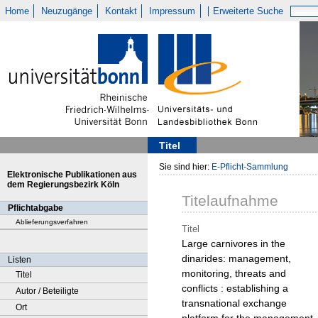
Home
Neuzugänge
Kontakt
Impressum
Erweiterte Suche
Titel
Sie sind hier:
E-Pflicht-Sammlung
Elektronische Publikationen aus
dem Regierungsbezirk Köln
Titelaufnahme
Pflichtabgabe
Ablieferungsverfahren
Titel
Large carnivores in the
dinarides: management,
Listen
monitoring, threats and
Titel
conflicts : establishing a
Autor / Beteiligte
transnational exchange
Ort