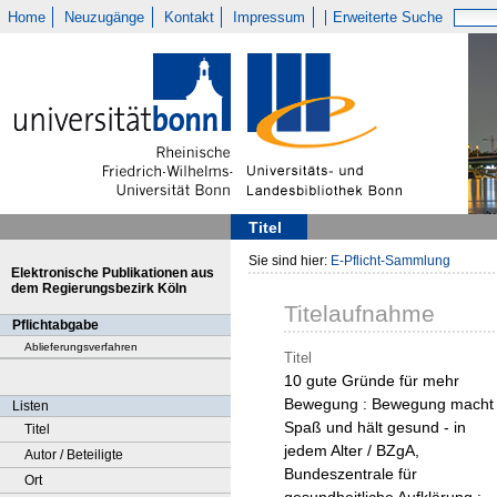
Home
Neuzugänge
Kontakt
Impressum
Erweiterte Suche
Titel
Sie sind hier:
E-Pflicht-Sammlung
Elektronische Publikationen aus
dem Regierungsbezirk Köln
Titelaufnahme
Pflichtabgabe
Ablieferungsverfahren
Titel
10 gute Gründe für mehr
Bewegung : Bewegung macht
Listen
Spaß und hält gesund - in
Titel
jedem Alter / BZgA,
Autor / Beteiligte
Bundeszentrale für
Ort