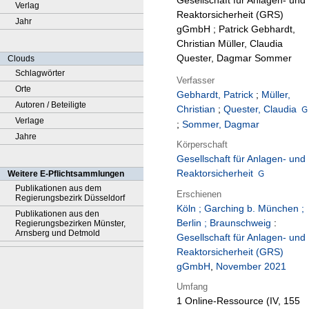
Gesellschaft für Anlagen- und
Verlag
Reaktorsicherheit (GRS)
Jahr
gGmbH ; Patrick Gebhardt,
Christian Müller, Claudia
Quester, Dagmar Sommer
Clouds
Schlagwörter
Verfasser
Orte
Gebhardt, Patrick
;
Müller,
Autoren / Beteiligte
Christian
;
Quester, Claudia
Verlage
;
Sommer, Dagmar
Jahre
Körperschaft
Gesellschaft für Anlagen- und
Reaktorsicherheit
Weitere E-Pflichtsammlungen
Publikationen aus dem
Erschienen
Regierungsbezirk Düsseldorf
Köln ; Garching b. München ;
Publikationen aus den
Berlin ; Braunschweig
:
Regierungsbezirken Münster,
Arnsberg und Detmold
Gesellschaft für Anlagen- und
Reaktorsicherheit (GRS)
gGmbH
,
November 2021
Umfang
1 Online-Ressource (IV, 155