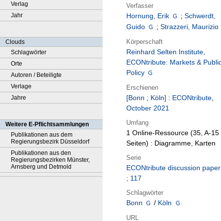
Verlag
Verfasser
Jahr
Hornung, Erik
;
Schwerdt,
Guido
;
Strazzeri, Maurizio
Körperschaft
Clouds
Reinhard Selten Institute,
Schlagwörter
ECONtribute: Markets & Publi
Orte
Policy
Autoren / Beteiligte
Verlage
Erschienen
[Bonn ; Köln]
:
ECONtribute
,
Jahre
October 2021
Umfang
Weitere E-Pflichtsammlungen
1 Online-Ressource (35, A-15
Publikationen aus dem
Regierungsbezirk Düsseldorf
Seiten) : Diagramme, Karten
Publikationen aus den
Serie
Regierungsbezirken Münster,
Arnsberg und Detmold
ECONtribute discussion paper
; 117
Schlagwörter
Bonn
/
Köln
URL