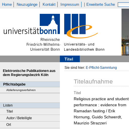
Home
Neuzugänge
Kontakt
Impressum
Erweiterte Suche
Titel
Sie sind hier:
E-Pflicht-Sammlung
Elektronische Publikationen aus
dem Regierungsbezirk Köln
Titelaufnahme
Pflichtabgabe
Ablieferungsverfahren
Titel
Religious practice and student
performance : evidence from
Listen
Ramadan fasting / Erik
Titel
Hornung, Guido Schwerdt,
Autor / Beteiligte
Maurizio Strazzeri
Ort