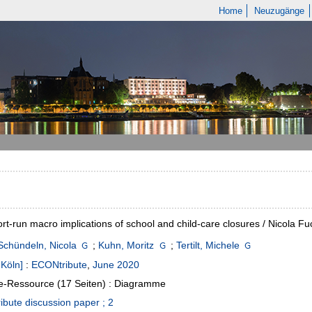
Home
Neuzugänge
rt-run macro implications of school and child-care closures / Nicola Fu
Schündeln, Nicola
;
Kuhn, Moritz
;
Tertilt, Michele
 Köln]
:
ECONtribute
,
June 2020
e-Ressource (17 Seiten) : Diagramme
bute discussion paper ; 2