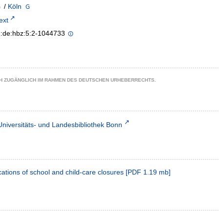
/
Köln
text
n:de:hbz:5:2-1044733
CH ZUGÄNGLICH IM RAHMEN DES DEUTSCHEN URHEBERRECHTS.
Universitäts- und Landesbibliothek Bonn
ations of school and child-care closures
[
PDF
1.19 mb
]