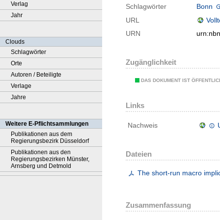
Verlag
Schlagwörter
Bonn
Jahr
URL
Voll
URN
urn:nb
Clouds
Schlagwörter
Zugänglichkeit
Orte
Autoren / Beteiligte
DAS DOKUMENT IST ÖFFENTLI
Verlage
Jahre
Links
Weitere E-Pflichtsammlungen
Nachweis
Publikationen aus dem
Regierungsbezirk Düsseldorf
Publikationen aus den
Dateien
Regierungsbezirken Münster,
Arnsberg und Detmold
The short-run macro implic
Zusammenfassung