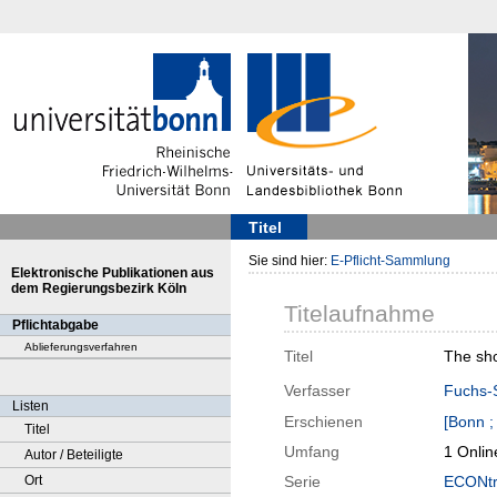
Titel
Sie sind hier:
E-Pflicht-Sammlung
Elektronische Publikationen aus
dem Regierungsbezirk Köln
Titelaufnahme
Pflichtabgabe
Ablieferungsverfahren
Titel
The sho
Verfasser
Fuchs-
Listen
Erschienen
[Bonn ;
Titel
Umfang
1 Onlin
Autor / Beteiligte
Ort
Serie
ECONtri