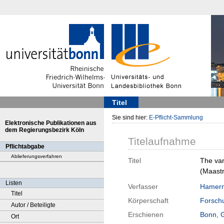
Titel
Sie sind hier:
E-Pflicht-Sammlung
Elektronische Publikationen aus
dem Regierungsbezirk Köln
Titelaufnahme
Pflichtabgabe
Ablieferungsverfahren
Titel
The var
(Maastr
Listen
Verfasser
Hamerm
Titel
Körperschaft
Forschu
Autor / Beteiligte
Erschienen
Bonn, 
Ort