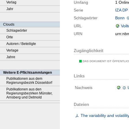
Umfang
1 Onlin
Verlag
Jahr
Serie
IZA DP 
Schlagwörter
Bonn
Clouds
URL
Voll
Schlagwörter
URN
urn:nb
Orte
Autoren / Beteiligte
Zugänglichkeit
Verlage
Jahre
DAS DOKUMENT IST ÖFFENTLI
Weitere E-Pflichtsammlungen
Links
Publikationen aus dem
Regierungsbezirk Düsseldorf
Nachweis
Publikationen aus den
Regierungsbezirken Münster,
Arnsberg und Detmold
Dateien
The variability and volatilit