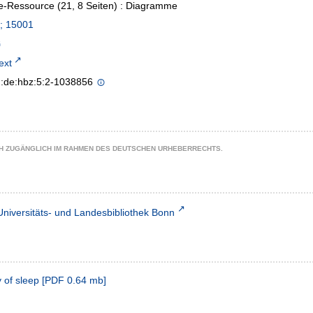
e-Ressource (21, 8 Seiten) : Diagramme
; 15001
text
n:de:hbz:5:2-1038856
CH ZUGÄNGLICH IM RAHMEN DES DEUTSCHEN URHEBERRECHTS.
Universitäts- und Landesbibliothek Bonn
y of sleep
[
PDF
0.64 mb
]