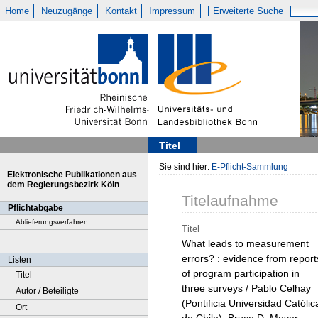
Home
Neuzugänge
Kontakt
Impressum
Erweiterte Suche
Titel
Sie sind hier:
E-Pflicht-Sammlung
Elektronische Publikationen aus
dem Regierungsbezirk Köln
Titelaufnahme
Pflichtabgabe
Ablieferungsverfahren
Titel
What leads to measurement
errors? : evidence from report
Listen
of program participation in
Titel
three surveys / Pablo Celhay
Autor / Beteiligte
(Pontificia Universidad Católic
Ort