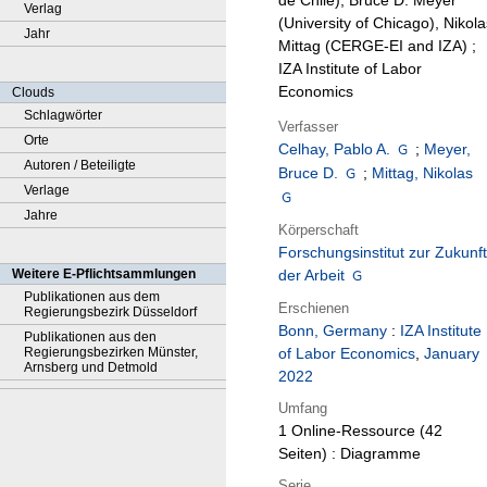
de Chile), Bruce D. Meyer
Verlag
(University of Chicago), Nikola
Jahr
Mittag (CERGE-EI and IZA) ;
IZA Institute of Labor
Economics
Clouds
Schlagwörter
Verfasser
Orte
Celhay, Pablo A.
;
Meyer,
Autoren / Beteiligte
Bruce D.
;
Mittag, Nikolas
Verlage
Jahre
Körperschaft
Forschungsinstitut zur Zukunft
Weitere E-Pflichtsammlungen
der Arbeit
Publikationen aus dem
Erschienen
Regierungsbezirk Düsseldorf
Bonn, Germany
:
IZA Institute
Publikationen aus den
Regierungsbezirken Münster,
of Labor Economics
,
January
Arnsberg und Detmold
2022
Umfang
1 Online-Ressource (42
Seiten) : Diagramme
Serie