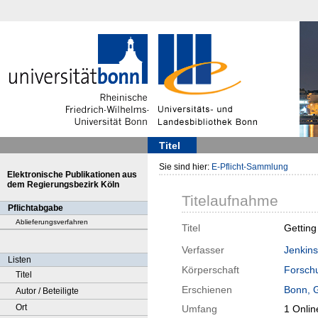
Titel
Sie sind hier:
E-Pflicht-Sammlung
Elektronische Publikationen aus
dem Regierungsbezirk Köln
Titelaufnahme
Pflichtabgabe
Ablieferungsverfahren
Titel
Getting
Verfasser
Jenkins
Listen
Körperschaft
Forschu
Titel
Erschienen
Bonn, 
Autor / Beteiligte
Ort
Umfang
1 Onlin