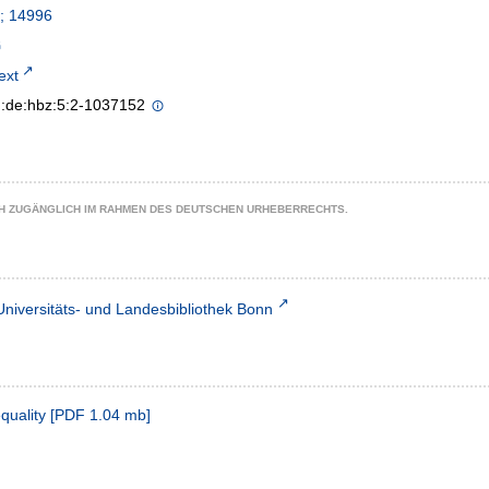
; 14996
text
n:de:hbz:5:2-1037152
CH ZUGÄNGLICH IM RAHMEN DES DEUTSCHEN URHEBERRECHTS.
Universitäts- und Landesbibliothek Bonn
quality
[
PDF
1.04 mb
]