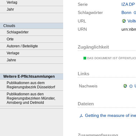
Verlag
Serie
IZA DP 
Jahr
Schlagwörter
Bonn
URL
Voll
Clouds
URN
urn:nb
Schlagwörter
Orte
Autoren / Beteiligte
Zugänglichkeit
Verlage
DAS DOKUMENT IST ÖFFENTLI
Jahre
Links
Weitere E-Pflichtsammlungen
Publikationen aus dem
Nachweis
Regierungsbezirk Düsseldorf
Publikationen aus den
Regierungsbezirken Münster,
Arnsberg und Detmold
Dateien
Getting the measure of ine
Zusammenfassung