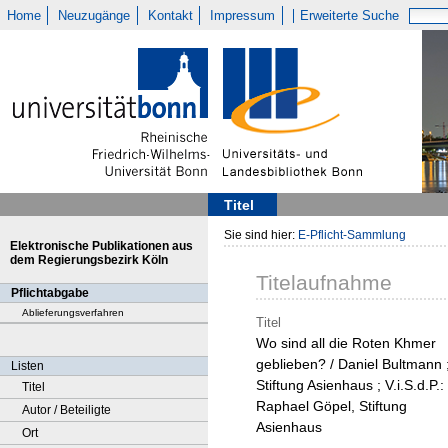
Home
Neuzugänge
Kontakt
Impressum
Erweiterte Suche
Titel
Sie sind hier:
E-Pflicht-Sammlung
Elektronische Publikationen aus
dem Regierungsbezirk Köln
Titelaufnahme
Pflichtabgabe
Ablieferungsverfahren
Titel
Wo sind all die Roten Khmer
geblieben? / Daniel Bultmann 
Listen
Stiftung Asienhaus ; V.i.S.d.P.:
Titel
Raphael Göpel, Stiftung
Autor / Beteiligte
Asienhaus
Ort