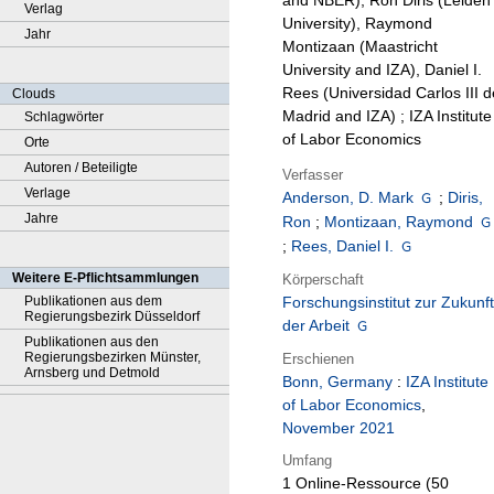
and NBER), Ron Diris (Leiden
Verlag
University), Raymond
Jahr
Montizaan (Maastricht
University and IZA), Daniel I.
Rees (Universidad Carlos III d
Clouds
Madrid and IZA) ; IZA Institute
Schlagwörter
of Labor Economics
Orte
Autoren / Beteiligte
Verfasser
Verlage
Anderson, D. Mark
;
Diris,
Jahre
Ron
;
Montizaan, Raymond
;
Rees, Daniel I.
Weitere E-Pflichtsammlungen
Körperschaft
Publikationen aus dem
Forschungsinstitut zur Zukunft
Regierungsbezirk Düsseldorf
der Arbeit
Publikationen aus den
Regierungsbezirken Münster,
Erschienen
Arnsberg und Detmold
Bonn, Germany
:
IZA Institute
of Labor Economics
,
November 2021
Umfang
1 Online-Ressource (50