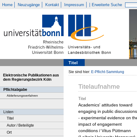
Home
Neuzugänge
Kontakt
Impressum
Erweiterte Suche
Titel
Sie sind hier:
E-Pflicht-Sammlung
Elektronische Publikationen aus
dem Regierungsbezirk Köln
Titelaufnahme
Pflichtabgabe
Ablieferungsverfahren
Titel
Academics' attitudes toward
engaging in public discussions
Listen
- experimental evidence on th
Titel
impact of engagement
Autor / Beteiligte
conditions / Vitus Püttmann
Ort