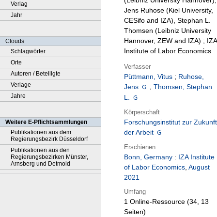
(Leibniz University Hannover),
Verlag
Jens Ruhose (Kiel University,
Jahr
CESifo and IZA), Stephan L.
Thomsen (Leibniz University
Hannover, ZEW and IZA) ; IZA
Clouds
Institute of Labor Economics
Schlagwörter
Orte
Verfasser
Autoren / Beteiligte
Püttmann, Vitus
;
Ruhose,
Verlage
Jens
;
Thomsen, Stephan
Jahre
L.
Körperschaft
Forschungsinstitut zur Zukunft
Weitere E-Pflichtsammlungen
der Arbeit
Publikationen aus dem
Regierungsbezirk Düsseldorf
Erschienen
Publikationen aus den
Bonn, Germany
:
IZA Institute
Regierungsbezirken Münster,
Arnsberg und Detmold
of Labor Economics
,
August
2021
Umfang
1 Online-Ressource (34, 13
Seiten)