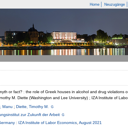
Home
Neuzugänge
yth or fact? : the role of Greek houses in alcohol and drug violatio
imothy M. Diette (Washington and Lee University) ; IZA Institute of La
, Manu
;
Diette, Timothy M.
ngsinstitut zur Zukunft der Arbeit
Germany
:
IZA Institute of Labor Economics
,
August 2021