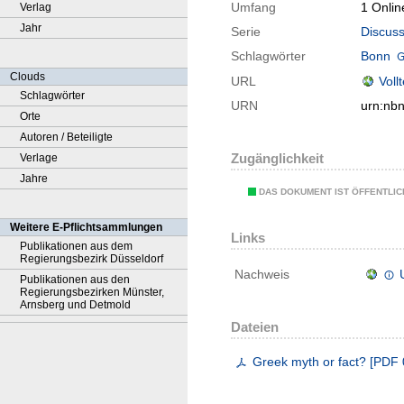
Umfang
1 Onlin
Verlag
Jahr
Serie
Discuss
Schlagwörter
Bonn
Clouds
URL
Voll
Schlagwörter
URN
urn:nb
Orte
Autoren / Beteiligte
Zugänglichkeit
Verlage
Jahre
DAS DOKUMENT IST ÖFFENTLI
Weitere E-Pflichtsammlungen
Links
Publikationen aus dem
Regierungsbezirk Düsseldorf
Nachweis
Publikationen aus den
Regierungsbezirken Münster,
Arnsberg und Detmold
Dateien
Greek myth or fact?
[
PDF