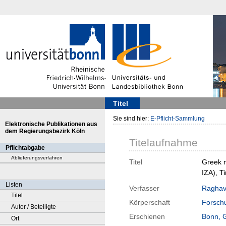
Titel
Sie sind hier:
E-Pflicht-Sammlung
Elektronische Publikationen aus
dem Regierungsbezirk Köln
Titelaufnahme
Pflichtabgabe
Ablieferungsverfahren
Titel
Greek m
IZA), T
Listen
Verfasser
Raghav
Titel
Körperschaft
Forschu
Autor / Beteiligte
Erschienen
Bonn, 
Ort