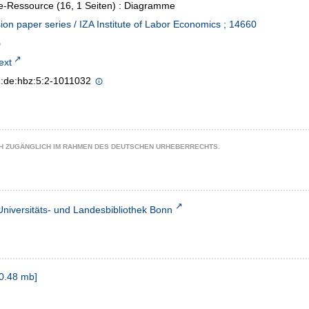
e-Ressource (16, 1 Seiten) : Diagramme
ion paper series / IZA Institute of Labor Economics ; 14660
text
n:de:hbz:5:2-1011032
CH ZUGÄNGLICH IM RAHMEN DES DEUTSCHEN URHEBERRECHTS.
Universitäts- und Landesbibliothek Bonn
0.48 mb
]