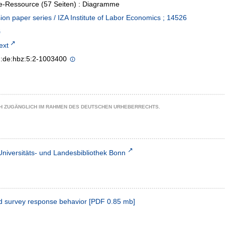
e-Ressource (57 Seiten) : Diagramme
ion paper series / IZA Institute of Labor Economics ; 14526
text
n:de:hbz:5:2-1003400
CH ZUGÄNGLICH IM RAHMEN DES DEUTSCHEN URHEBERRECHTS.
Universitäts- und Landesbibliothek Bonn
d survey response behavior
[
PDF
0.85 mb
]