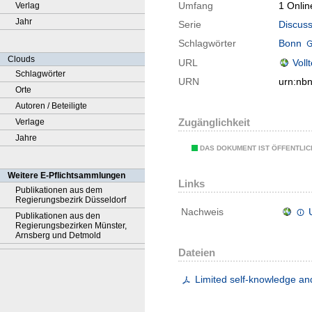
Umfang
1 Onlin
Verlag
Jahr
Serie
Discuss
Schlagwörter
Bonn
Clouds
URL
Voll
Schlagwörter
URN
urn:nb
Orte
Autoren / Beteiligte
Zugänglichkeit
Verlage
Jahre
DAS DOKUMENT IST ÖFFENTLI
Weitere E-Pflichtsammlungen
Links
Publikationen aus dem
Regierungsbezirk Düsseldorf
Nachweis
Publikationen aus den
Regierungsbezirken Münster,
Arnsberg und Detmold
Dateien
Limited self-knowledge an