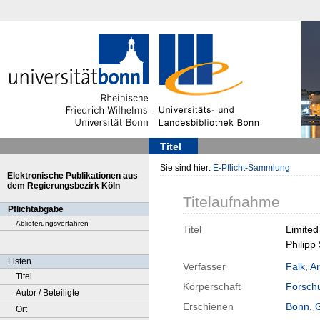
Titel
Sie sind hier:
E-Pflicht-Sammlung
Elektronische Publikationen aus
dem Regierungsbezirk Köln
Titelaufnahme
Pflichtabgabe
Ablieferungsverfahren
Titel
Limited
Philipp
Listen
Verfasser
Falk, A
Titel
Körperschaft
Forschu
Autor / Beteiligte
Erschienen
Bonn, 
Ort