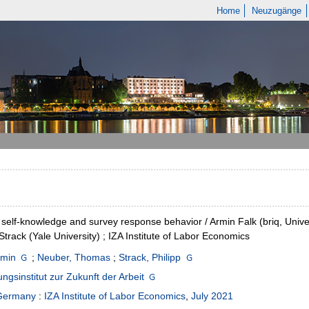
Home
Neuzugänge
 self-knowledge and survey response behavior / Armin Falk (briq, Univ
 Strack (Yale University) ; IZA Institute of Labor Economics
rmin
;
Neuber, Thomas
;
Strack, Philipp
ngsinstitut zur Zukunft der Arbeit
Germany
:
IZA Institute of Labor Economics
,
July 2021