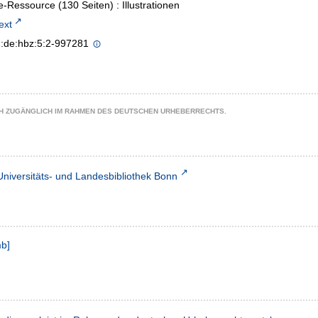
e-Ressource (130 Seiten) : Illustrationen
text
n:de:hbz:5:2-997281
CH ZUGÄNGLICH IM RAHMEN DES DEUTSCHEN URHEBERRECHTS.
Universitäts- und Landesbibliothek Bonn
mb
]