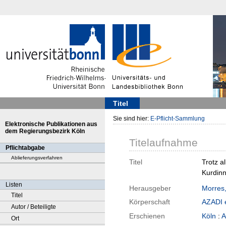
Titel
Sie sind hier:
E-Pflicht-Sammlung
Elektronische Publikationen aus
dem Regierungsbezirk Köln
Titelaufnahme
Pflichtabgabe
Ablieferungsverfahren
Titel
Trotz a
Kurdinn
Listen
Herausgeber
Morres
Titel
Körperschaft
AZADI 
Autor / Beteiligte
Erschienen
Köln
:
A
Ort