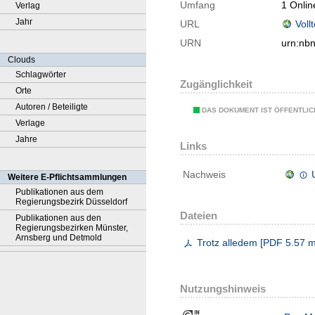
Umfang
1 Onlin
Verlag
Jahr
URL
Voll
URN
urn:nb
Clouds
Schlagwörter
Zugänglichkeit
Orte
Autoren / Beteiligte
DAS DOKUMENT IST ÖFFENTLI
Verlage
Jahre
Links
Nachweis
Weitere E-Pflichtsammlungen
Publikationen aus dem
Regierungsbezirk Düsseldorf
Dateien
Publikationen aus den
Regierungsbezirken Münster,
Arnsberg und Detmold
Trotz alledem
[
PDF
5.57 
Nutzungshinweis