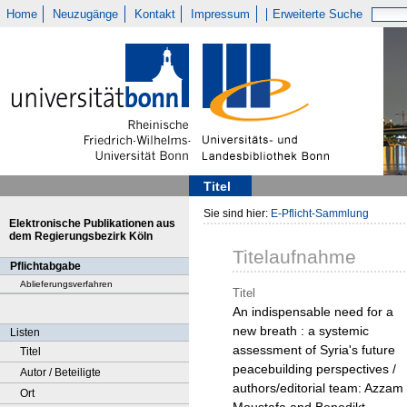
Home
Neuzugänge
Kontakt
Impressum
Erweiterte Suche
Titel
Sie sind hier:
E-Pflicht-Sammlung
Elektronische Publikationen aus
dem Regierungsbezirk Köln
Titelaufnahme
Pflichtabgabe
Ablieferungsverfahren
Titel
An indispensable need for a
new breath : a systemic
Listen
assessment of Syria's future
Titel
peacebuilding perspectives /
Autor / Beteiligte
authors/editorial team: Azzam
Ort