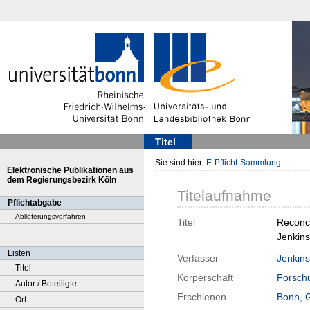
Titel
Sie sind hier:
E-Pflicht-Sammlung
Elektronische Publikationen aus
dem Regierungsbezirk Köln
Titelaufnahme
Pflichtabgabe
Ablieferungsverfahren
Titel
Reconci
Jenkins
Listen
Verfasser
Jenkins
Titel
Körperschaft
Forschu
Autor / Beteiligte
Erschienen
Bonn, 
Ort