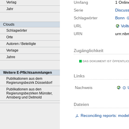
Umfang
1 Onlin
Verlag
Jahr
Serie
Discuss
Schlagwörter
Bonn
Clouds
URL
Voll
Schlagwörter
URN
urn:nb
Orte
Autoren / Beteiligte
Zugänglichkeit
Verlage
Jahre
DAS DOKUMENT IST ÖFFENTLI
Weitere E-Pflichtsammlungen
Links
Publikationen aus dem
Regierungsbezirk Düsseldorf
Nachweis
Publikationen aus den
Regierungsbezirken Münster,
Arnsberg und Detmold
Dateien
Reconciling reports: mode