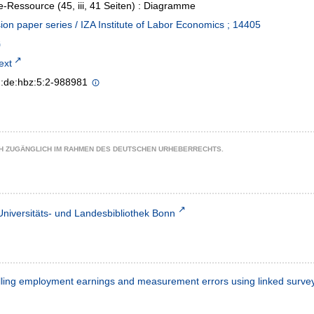
e-Ressource (45, iii, 41 Seiten) : Diagramme
ion paper series / IZA Institute of Labor Economics ; 14405
text
n:de:hbz:5:2-988981
CH ZUGÄNGLICH IM RAHMEN DES DEUTSCHEN URHEBERRECHTS.
Universitäts- und Landesbibliothek Bonn
lling employment earnings and measurement errors using linked survey